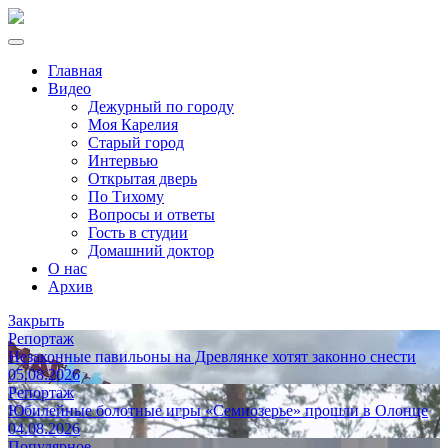
Главная
Видео
Дежурный по городу
Моя Карелия
Старый город
Интервью
Открытая дверь
По Тихому
Вопросы и ответы
Гость в студии
Домашний доктор
О нас
Архив
Закрыть
Репортаж
Незаконные павильоны на Древлянке хотят законно снести
05.08.2026
Репортаж
Юбилейные болотные игры «Семиозерье» прошли в Олонце
04.08.2026
Популярное