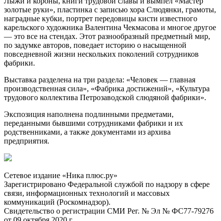
Лыжи и короны, книги трудовой славы и вымпел «Мастер
золотые руки», пластинка с записью хора Слюдянки, грамоты,
наградные кубки, портрет передовицы кисти известного
карельского художника Валентина Чекмасова и многое другое
— это все на стендах. Этот разнообразный предметный мир,
по задумке авторов, поведает историю о насыщенной
повседневной жизни нескольких поколений сотрудников
фабрики.
Выставка разделена на три раздела: «Человек — главная
производственная сила», «Фабрика достижений», «Культура
трудового коллектива Петрозаводской слюдяной фабрики».
Экспозиция наполнена подлинными предметами,
переданными бывшими сотрудниками фабрики и их
родственниками, а также документами из архива
предприятия.
Сетевое издание «Ника плюс.ру»
Зарегистрировано Федеральной службой по надзору в сфере
связи, информационных технологий и массовых
коммуникаций (Роскомнадзор).
Свидетельство о регистрации СМИ Рег. № Эл № ФС77-79276
от 09 октября 2020 г.