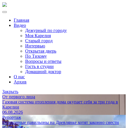
Главная
Видео
Дежурный по городу
Моя Карелия
Старый город
Интервью
Открытая дверь
По Тихому
Вопросы и ответы
Гость в студии
Домашний доктор
О нас
Архив
Закрыть
От первого лица
Газовая система отопления дома окупает себя за три года в
Карелии
06.08.2026
Репортаж
Незаконные павильоны на Древлянке хотят законно снести
05.08.2026