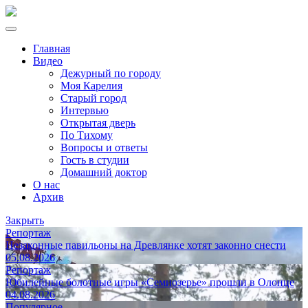
Главная
Видео
Дежурный по городу
Моя Карелия
Старый город
Интервью
Открытая дверь
По Тихому
Вопросы и ответы
Гость в студии
Домашний доктор
О нас
Архив
Закрыть
Репортаж
Незаконные павильоны на Древлянке хотят законно снести
05.08.2026
Репортаж
Юбилейные болотные игры «Семиозерье» прошли в Олонце
04.08.2026
Популярное