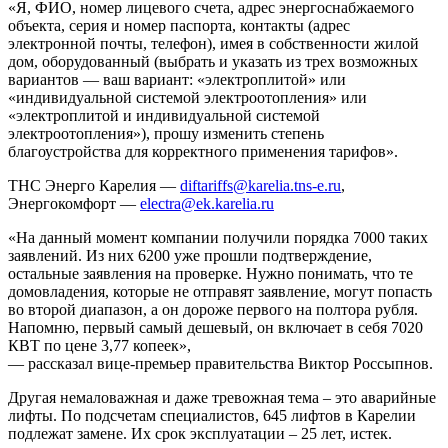
«Я, ФИО, номер лицевого счета, адрес энергоснабжаемого
объекта, серия и номер паспорта, контакты (адрес
электронной почты, телефон), имея в собственности жилой
дом, оборудованный (выбрать и указать из трех возможных
вариантов — ваш вариант: «электроплитой» или
«индивидуальной системой электроотопления» или
«электроплитой и индивидуальной системой
электроотопления»), прошу изменить степень
благоустройства для корректного применения тарифов».
ТНС Энерго Карелия —
diftariffs@karelia.tns-e.ru
,
Энергокомфорт —
electra@ek.karelia.ru
«На данный момент компании получили порядка 7000 таких
заявлений. Из них 6200 уже прошли подтверждение,
остальные заявления на проверке. Нужно понимать, что те
домовладения, которые не отправят заявление, могут попасть
во второй диапазон, а он дороже первого на полтора рубля.
Напомню, первый самый дешевый, он включает в себя 7020
КВТ по цене 3,77 копеек»,
— рассказал вице-премьер правительства Виктор Россыпнов.
Другая немаловажная и даже тревожная тема – это аварийные
лифты. По подсчетам специалистов, 645 лифтов в Карелии
подлежат замене. Их срок эксплуатации – 25 лет, истек.