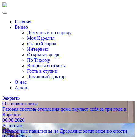
Главная
Видео
Дежурный по городу
Моя Карелия
Старый город
Интервью
Открытая дверь
По Тихому
Вопросы и ответы
Гость в студии
Домашний доктор
О нас
Архив
Закрыть
От первого лица
Газовая система отопления дома окупает себя за три года в
Карелии
06.08.2026
Репортаж
Незаконные павильоны на Древлянке хотят законно снести
05.08.2026