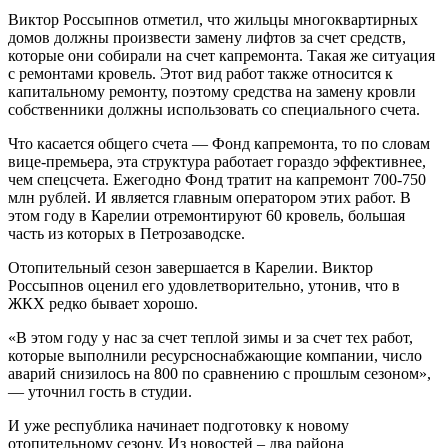
Виктор Россыпнов отметил, что жильцы многоквартирных
домов должны произвести замену лифтов за счет средств,
которые они собирали на счет капремонта. Такая же ситуация
с ремонтами кровель. Этот вид работ также относится к
капитальному ремонту, поэтому средства на замену кровли
собственники должны использовать со специального счета.
Что касается общего счета — Фонд капремонта, то по словам
вице-премьера, эта структура работает гораздо эффективнее,
чем спецсчета. Ежегодно Фонд тратит на капремонт 700-750
млн рублей. И является главным оператором этих работ. В
этом году в Карелии отремонтируют 60 кровель, большая
часть из которых в Петрозаводске.
Отопительный сезон завершается в Карелии. Виктор
Россыпнов оценил его удовлетворительно, утонив, что в
ЖКХ редко бывает хорошо.
«В этом году у нас за счет теплой зимы и за счет тех работ,
которые выполнили ресурсноснабжающие компании, число
аварий снизилось на 800 по сравнению с прошлым сезоном»,
— уточнил гость в студии.
И уже республика начинает подготовку к новому
отопительному сезону. Из новостей – два района