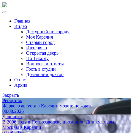
Главная
Видео
Дежурный по городу
Моя Карелия
Старый город
Интервью
Открытая дверь
По Тихому
Вопросы и ответы
Гость в студии
Домашний доктор
О нас
Архив
Закрыть
Репортаж
Жаркого августа в Карелии можно не ждать
08.08.2026
Давности
В 2006 году в Петрозаводске проходили Дни культуры
Москвы в Карелии
07.08.2026