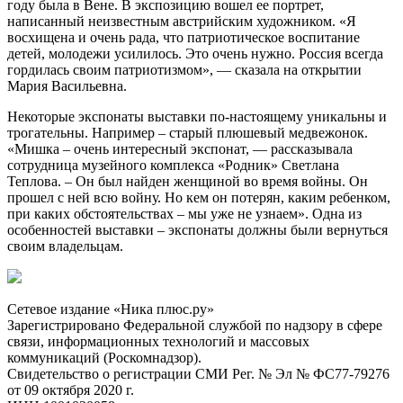
году была в Вене. В экспозицию вошел ее портрет,
написанный неизвестным австрийским художником. «Я
восхищена и очень рада, что патриотическое воспитание
детей, молодежи усилилось. Это очень нужно. Россия всегда
гордилась своим патриотизмом», — сказала на открытии
Мария Васильевна.
Некоторые экспонаты выставки по-настоящему уникальны и
трогательны. Например – старый плюшевый медвежонок.
«Мишка – очень интересный экспонат, — рассказывала
сотрудница музейного комплекса «Родник» Светлана
Теплова. – Он был найден женщиной во время войны. Он
прошел с ней всю войну. Но кем он потерян, каким ребенком,
при каких обстоятельствах – мы уже не узнаем». Одна из
особенностей выставки – экспонаты должны были вернуться
своим владельцам.
Сетевое издание «Ника плюс.ру»
Зарегистрировано Федеральной службой по надзору в сфере
связи, информационных технологий и массовых
коммуникаций (Роскомнадзор).
Свидетельство о регистрации СМИ Рег. № Эл № ФС77-79276
от 09 октября 2020 г.