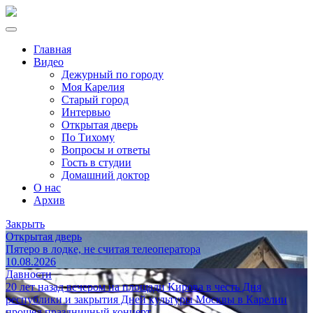
Главная
Видео
Дежурный по городу
Моя Карелия
Старый город
Интервью
Открытая дверь
По Тихому
Вопросы и ответы
Гость в студии
Домашний доктор
О нас
Архив
Закрыть
Открытая дверь
Пятеро в лодке, не считая телеоператора
10.08.2026
Давности
20 лет назад вечером на площади Кирова в честь Дня
республики и закрытия Дней культуры Москвы в Карелии
прошел праздничный концерт