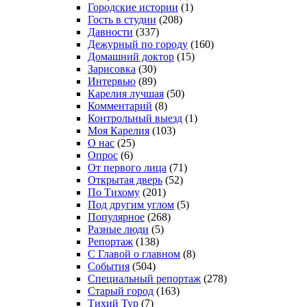
Городские истории
(1)
Гость в студии
(208)
Давности
(337)
Дежурный по городу
(160)
Домашний доктор
(15)
Зарисовка
(30)
Интервью
(89)
Карелия лучшая
(50)
Комментарий
(8)
Контрольный выезд
(1)
Моя Карелия
(103)
О нас
(25)
Опрос
(6)
От первого лица
(71)
Открытая дверь
(52)
По Тихому
(201)
Под другим углом
(5)
Популярное
(268)
Разные люди
(5)
Репортаж
(138)
С Главой о главном
(8)
События
(504)
Специальный репортаж
(278)
Старый город
(163)
Тихий Тур
(7)