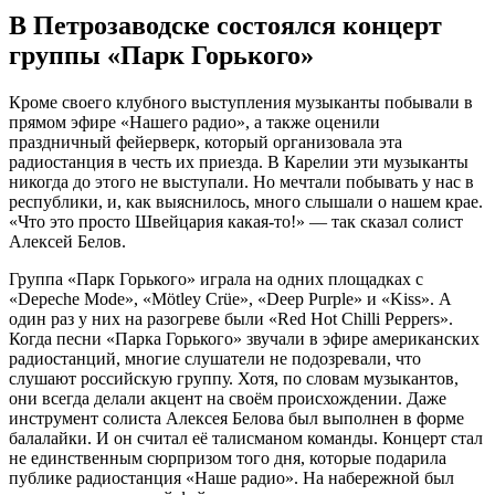
В Петрозаводске состоялся концерт
группы «Парк Горького»
Кроме своего клубного выступления музыканты побывали в
прямом эфире «Нашего радио», а также оценили
праздничный фейерверк, который организовала эта
радиостанция в честь их приезда. В Карелии эти музыканты
никогда до этого не выступали. Но мечтали побывать у нас в
республики, и, как выяснилось, много слышали о нашем крае.
«Что это просто Швейцария какая-то!» — так сказал солист
Алексей Белов.
Группа «Парк Горького» играла на одних площадках с
«Depeche Mode», «Mötley Crüe», «Deep Purple» и «Kiss». А
один раз у них на разогреве были «Red Hot Chilli Peppers».
Когда песни «Парка Горького» звучали в эфире американских
радиостанций, многие слушатели не подозревали, что
слушают российскую группу. Хотя, по словам музыкантов,
они всегда делали акцент на своём происхождении. Даже
инструмент солиста Алексея Белова был выполнен в форме
балалайки. И он считал её талисманом команды. Концерт стал
не единственным сюрпризом того дня, которые подарила
публике радиостанция «Наше радио». На набережной был