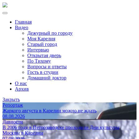
Главная
Видео
Дежурный по городу
Моя Карелия
Старый город
Интервью
Открытая дверь
По Тихому
Вопросы и ответы
Гость в студии
Домашний доктор
О нас
Архив
Закрыть
Репортаж
Жаркого августа в Карелии можно не ждать
08.08.2026
Давности
В 2006 году в Петрозаводске проходили Дни культуры
Москвы в Карелии
07.08.2026