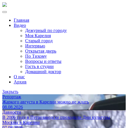
Главная
Видео
Дежурный по городу
Моя Карелия
Старый город
Интервью
Открытая дверь
По Тихому
Вопросы и ответы
Гость в студии
Домашний доктор
О нас
Архив
Закрыть
Репортаж
Жаркого августа в Карелии можно не ждать
08.08.2026
Давности
В 2006 году в Петрозаводске проходили Дни культуры
Москвы в Карелии
07.08.2026