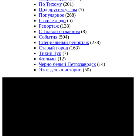
По Тихому
(201)
Под другим углом
(5)
Популярное
(268)
Разные люди
(5)
Репортаж
(138)
С Главой о главном
(8)
События
(504)
Специальный репортаж
(278)
Старый город
(163)
Тихий Тур
(7)
Фильмы
(12)
Черно-белый Петрозаводск
(14)
Этот день в истории
(50)