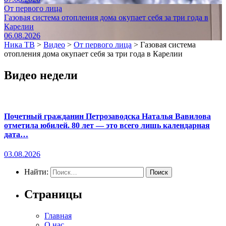
От первого лица
Газовая система отопления дома окупает себя за три года в
Карелии
06.08.2026
Ника ТВ
>
Видео
>
От первого лица
>
Газовая система
отопления дома окупает себя за три года в Карелии
Видео недели
Почетный гражданин Петрозаводска Наталья Вавилова
отметила юбилей. 80 лет — это всего лишь календарная
дата…
03.08.2026
Найти:
Страницы
Главная
О нас