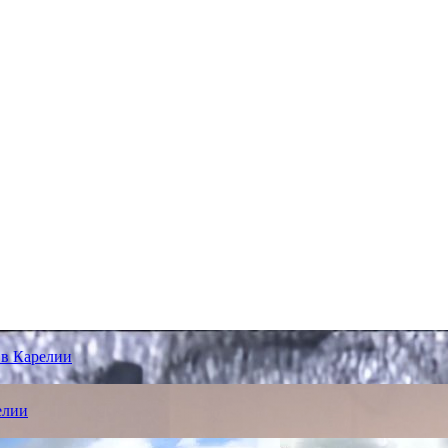
 в Карелии
елии