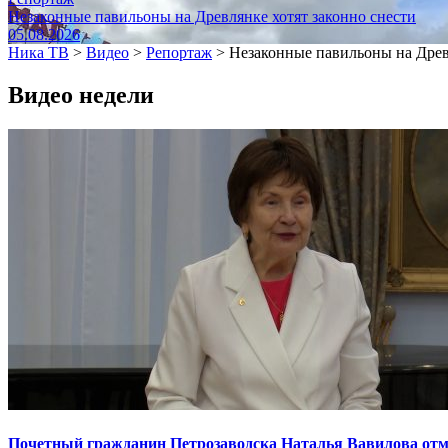
Незаконные павильоны на Древлянке хотят законно снести
05.08.2026
Ника ТВ
>
Видео
>
Репортаж
>
Незаконные павильоны на Древ
Видео недели
Почетный гражданин Петрозаводска Наталья Вавилова отме