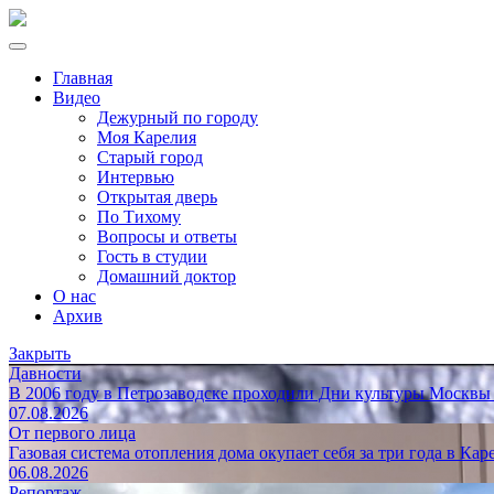
Главная
Видео
Дежурный по городу
Моя Карелия
Старый город
Интервью
Открытая дверь
По Тихому
Вопросы и ответы
Гость в студии
Домашний доктор
О нас
Архив
Закрыть
Давности
В 2006 году в Петрозаводске проходили Дни культуры Москвы
07.08.2026
От первого лица
Газовая система отопления дома окупает себя за три года в Кар
06.08.2026
Репортаж