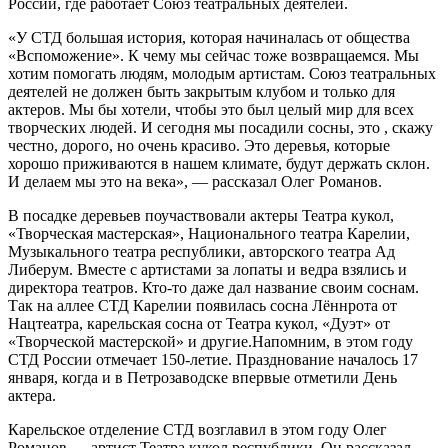
России, где работает Союз театральных деятелей.
«У СТД большая история, которая начиналась от общества
«Вспоможение». К чему мы сейчас тоже возвращаемся. Мы
хотим помогать людям, молодым артистам. Союз театральных
деятелей не должен быть закрытым клубом и только для
актеров. Мы бы хотели, чтобы это был целый мир для всех
творческих людей. И сегодня мы посадили сосны, это , скажу
честно, дорого, но очень красиво. Это деревья, которые
хорошо приживаются в нашем климате, будут держать склон.
И делаем мы это на века», — рассказал Олег Романов.
В посадке деревьев поучаствовали актеры Театра кукол,
«Творческая мастерская», Национального театра Карелии,
Музыкального театра республики, авторского театра Ад
Либерум. Вместе с артистами за лопаты и ведра взялись и
директора театров. Кто-то даже дал название своим соснам.
Так на аллее СТД Карелии появилась сосна Лённрота от
Нацтеатра, карельская сосна от Театра кукол, «Дуэт» от
«Творческой мастерской» и другие.Напомним, в этом году
СТД России отмечает 150-летие. Празднование началось 17
января, когда и в Петрозаводске впервые отметили День
актера.
Карельское отделение СТД возглавил в этом году Олег
Романов — артист Театра кукол республики. Он рассказал,