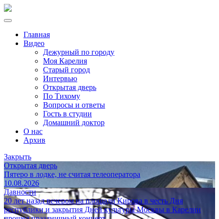
Главная
Видео
Дежурный по городу
Моя Карелия
Старый город
Интервью
Открытая дверь
По Тихому
Вопросы и ответы
Гость в студии
Домашний доктор
О нас
Архив
Закрыть
Открытая дверь
Пятеро в лодке, не считая телеоператора
10.08.2026
Давности
20 лет назад вечером на площади Кирова в честь Дня
республики и закрытия Дней культуры Москвы в Карелии
прошел праздничный концерт