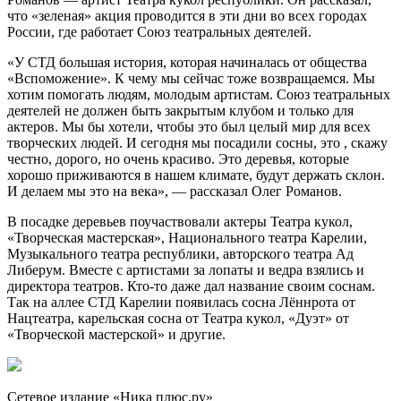
что «зеленая» акция проводится в эти дни во всех городах
России, где работает Союз театральных деятелей.
«У СТД большая история, которая начиналась от общества
«Вспоможение». К чему мы сейчас тоже возвращаемся. Мы
хотим помогать людям, молодым артистам. Союз театральных
деятелей не должен быть закрытым клубом и только для
актеров. Мы бы хотели, чтобы это был целый мир для всех
творческих людей. И сегодня мы посадили сосны, это , скажу
честно, дорого, но очень красиво. Это деревья, которые
хорошо приживаются в нашем климате, будут держать склон.
И делаем мы это на века», — рассказал Олег Романов.
В посадке деревьев поучаствовали актеры Театра кукол,
«Творческая мастерская», Национального театра Карелии,
Музыкального театра республики, авторского театра Ад
Либерум. Вместе с артистами за лопаты и ведра взялись и
директора театров. Кто-то даже дал название своим соснам.
Так на аллее СТД Карелии появилась сосна Лённрота от
Нацтеатра, карельская сосна от Театра кукол, «Дуэт» от
«Творческой мастерской» и другие.
Сетевое издание «Ника плюс.ру»