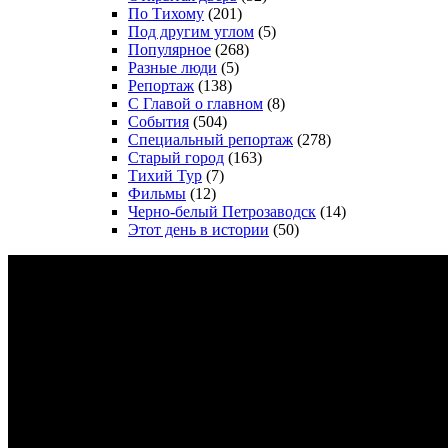
По Тихому
(201)
Под другим углом
(5)
Популярное
(268)
Разные люди
(5)
Репортаж
(138)
С Главой о главном
(8)
События
(504)
Специальный репортаж
(278)
Старый город
(163)
Тихий Тур
(7)
Фильмы
(12)
Черно-белый Петрозаводск
(14)
Этот день в истории
(50)