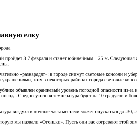
главную елку
орода
ый пройдет 3-7 февраля и станет юбилейным – 25-м. Следующая 
ены.
чательно «разнарядят»: в городе снимут световые консоли и уб
 украшениями, хотя в некоторых районах города световые консо
спублике объявлен оранжевый уровень погодной опасности из-за 
 погода. Среднесуточная температура будет на 10 градусов и бо
ура воздуха в ночные часы местами может опускаться до -30, -3
торую мы назвали «Огоньки». Пусть они вас согревают этой зи