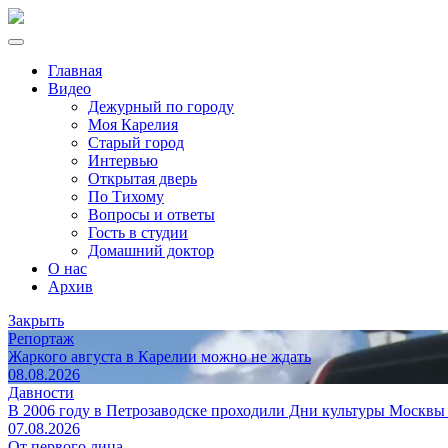
Главная
Видео
Дежурный по городу
Моя Карелия
Старый город
Интервью
Открытая дверь
По Тихому
Вопросы и ответы
Гость в студии
Домашний доктор
О нас
Архив
Закрыть
Репортаж
Жаркого августа в Карелии можно не ждать
08.08.2026
Давности
В 2006 году в Петрозаводске проходили Дни культуры Москвы
07.08.2026
От первого лица