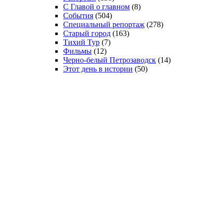
С Главой о главном
(8)
События
(504)
Специальный репортаж
(278)
Старый город
(163)
Тихий Тур
(7)
Фильмы
(12)
Черно-белый Петрозаводск
(14)
Этот день в истории
(50)