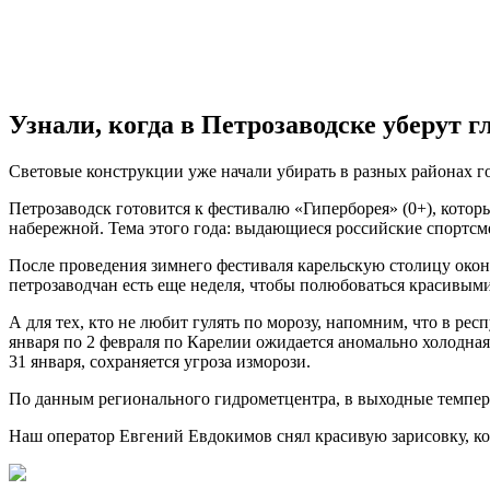
Узнали, когда в Петрозаводске уберут 
Световые конструкции уже начали убирать в разных районах г
Петрозаводск готовится к фестивалю «Гиперборея» (0+), котор
набережной. Тема этого года: выдающиеся российские спортсм
После проведения зимнего фестиваля карельскую столицу окон
петрозаводчан есть еще неделя, чтобы полюбоваться красивыми
А для тех, кто не любит гулять по морозу, напомним, что в ре
января по 2 февраля по Карелии ожидается аномально холодная
31 января, сохраняется угроза изморози.
По данным регионального гидрометцентра, в выходные температ
Наш оператор Евгений Евдокимов снял красивую зарисовку, ко