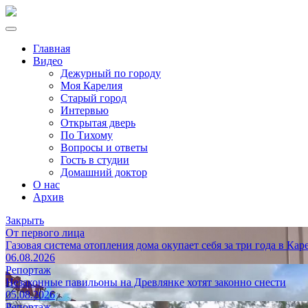
Главная
Видео
Дежурный по городу
Моя Карелия
Старый город
Интервью
Открытая дверь
По Тихому
Вопросы и ответы
Гость в студии
Домашний доктор
О нас
Архив
Закрыть
От первого лица
Газовая система отопления дома окупает себя за три года в Кар
06.08.2026
Репортаж
Незаконные павильоны на Древлянке хотят законно снести
05.08.2026
Репортаж