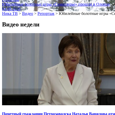
Юбилейные болотные игры «Семиозерье» прошли в Олонце
04.08.2026
Ника ТВ
>
Видео
>
Репортаж
>
Юбилейные болотные игры «Се
Видео недели
Почетный гражданин Петрозаводска Наталья Вавилова отме