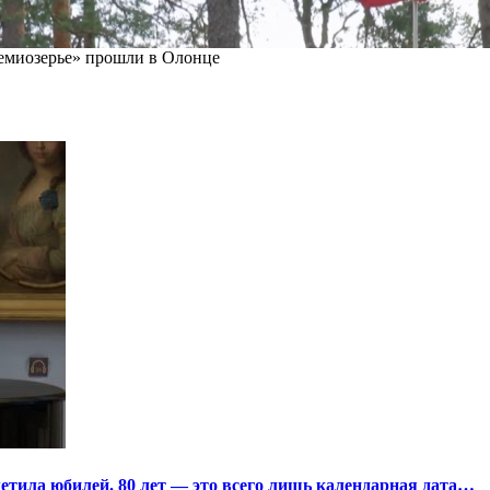
миозерье» прошли в Олонце
тила юбилей. 80 лет — это всего лишь календарная дата…