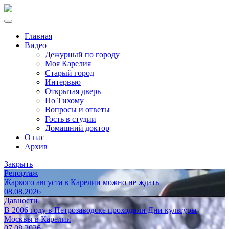
Главная
Видео
Дежурный по городу
Моя Карелия
Старый город
Интервью
Открытая дверь
По Тихому
Вопросы и ответы
Гость в студии
Домашний доктор
О нас
Архив
Закрыть
Репортаж
Жаркого августа в Карелии можно не ждать
08.08.2026
Давности
В 2006 году в Петрозаводске проходили Дни культуры
Москвы в Карелии
07.08.2026