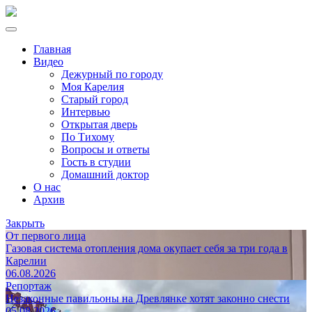
Главная
Видео
Дежурный по городу
Моя Карелия
Старый город
Интервью
Открытая дверь
По Тихому
Вопросы и ответы
Гость в студии
Домашний доктор
О нас
Архив
Закрыть
От первого лица
Газовая система отопления дома окупает себя за три года в
Карелии
06.08.2026
Репортаж
Незаконные павильоны на Древлянке хотят законно снести
05.08.2026