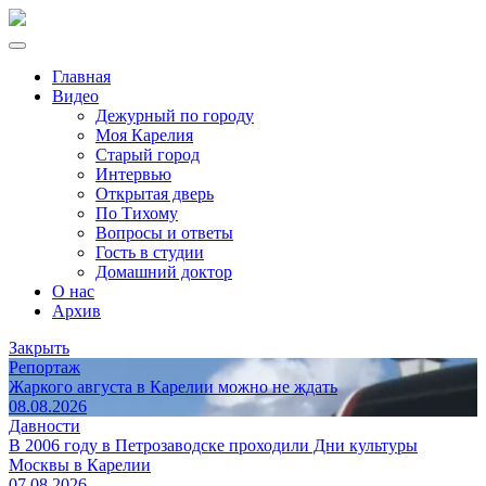
Главная
Видео
Дежурный по городу
Моя Карелия
Старый город
Интервью
Открытая дверь
По Тихому
Вопросы и ответы
Гость в студии
Домашний доктор
О нас
Архив
Закрыть
Репортаж
Жаркого августа в Карелии можно не ждать
08.08.2026
Давности
В 2006 году в Петрозаводске проходили Дни культуры
Москвы в Карелии
07.08.2026