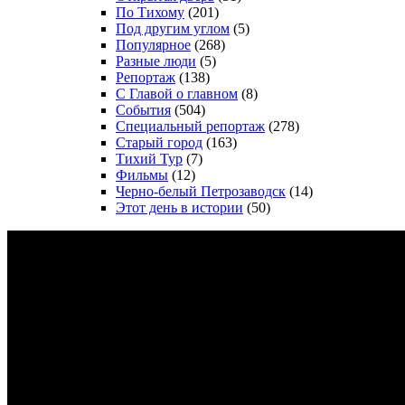
По Тихому
(201)
Под другим углом
(5)
Популярное
(268)
Разные люди
(5)
Репортаж
(138)
С Главой о главном
(8)
События
(504)
Специальный репортаж
(278)
Старый город
(163)
Тихий Тур
(7)
Фильмы
(12)
Черно-белый Петрозаводск
(14)
Этот день в истории
(50)