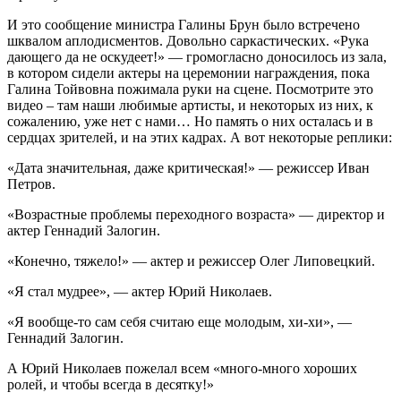
И это сообщение министра Галины Брун было встречено
шквалом аплодисментов. Довольно саркастических. «Рука
дающего да не оскудеет!» — громогласно доносилось из зала,
в котором сидели актеры на церемонии награждения, пока
Галина Тойвовна пожимала руки на сцене. Посмотрите это
видео – там наши любимые артисты, и некоторых из них, к
сожалению, уже нет с нами… Но память о них осталась и в
сердцах зрителей, и на этих кадрах. А вот некоторые реплики:
«Дата значительная, даже критическая!» — режиссер Иван
Петров.
«Возрастные проблемы переходного возраста» — директор и
актер Геннадий Залогин.
«Конечно, тяжело!» — актер и режиссер Олег Липовецкий.
«Я стал мудрее», — актер Юрий Николаев.
«Я вообще-то сам себя считаю еще молодым, хи-хи», —
Геннадий Залогин.
А Юрий Николаев пожелал всем «много-много хороших
ролей, и чтобы всегда в десятку!»