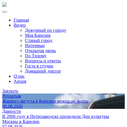
Главная
Видео
Дежурный по городу
Моя Карелия
Старый город
Интервью
Открытая дверь
По Тихому
Вопросы и ответы
Гость в студии
Домашний доктор
О нас
Архив
Закрыть
Репортаж
Жаркого августа в Карелии можно не ждать
08.08.2026
Давности
В 2006 году в Петрозаводске проходили Дни культуры
Москвы в Карелии
07.08.2026