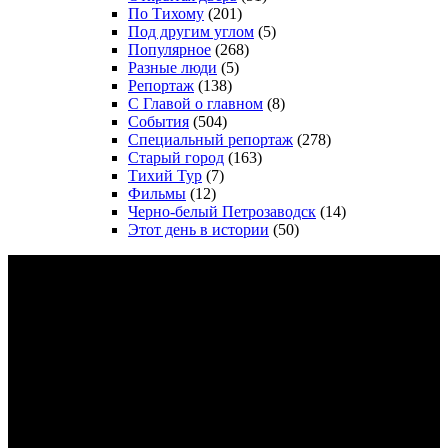
По Тихому
(201)
Под другим углом
(5)
Популярное
(268)
Разные люди
(5)
Репортаж
(138)
С Главой о главном
(8)
События
(504)
Специальный репортаж
(278)
Старый город
(163)
Тихий Тур
(7)
Фильмы
(12)
Черно-белый Петрозаводск
(14)
Этот день в истории
(50)