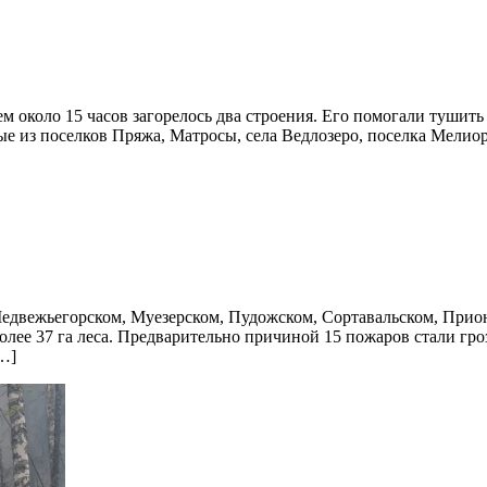
м около 15 часов загорелось два строения. Его помогали туши
е из поселков Пряжа, Матросы, села Ведлозеро, поселка Мелио
 Медвежьегорском, Муезерском, Пудожском, Сортавальском, При
олее 37 га леса. Предварительно причиной 15 пожаров стали гро
…]