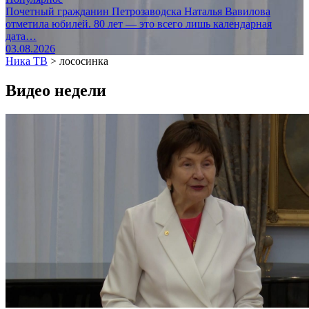
Почетный гражданин Петрозаводска Наталья Вавилова
отметила юбилей. 80 лет — это всего лишь календарная
дата…
03.08.2026
Ника ТВ
>
лососинка
Видео недели