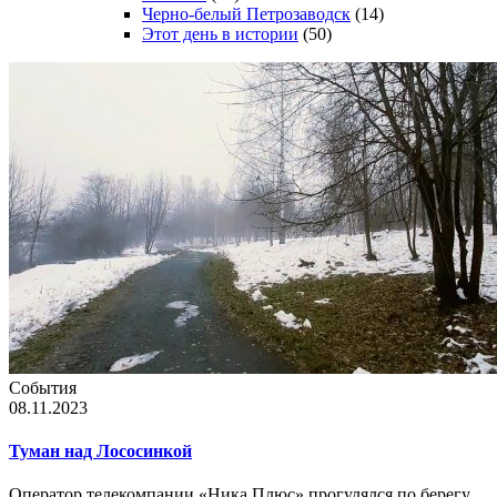
Черно-белый Петрозаводск
(14)
Этот день в истории
(50)
События
08.11.2023
Туман над Лососинкой
Оператор телекомпании «Ника Плюс» прогулялся по берегу