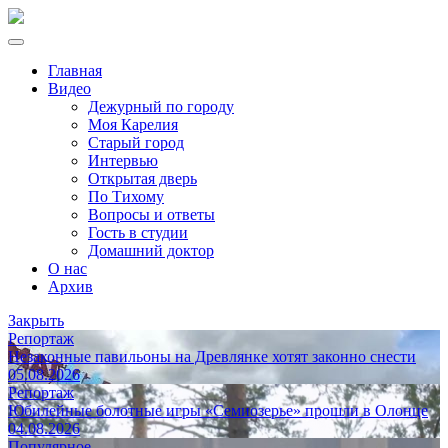
Главная
Видео
Дежурный по городу
Моя Карелия
Старый город
Интервью
Открытая дверь
По Тихому
Вопросы и ответы
Гость в студии
Домашний доктор
О нас
Архив
Закрыть
Репортаж
Незаконные павильоны на Древлянке хотят законно снести
05.08.2026
Репортаж
Юбилейные болотные игры «Семиозерье» прошли в Олонце
04.08.2026
Популярное