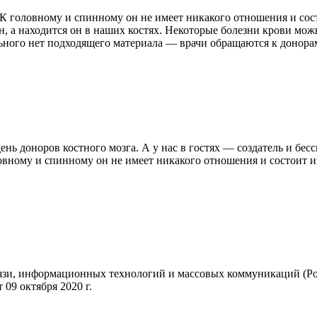
г. К головному и спинному он не имеет никакого отношения и со
н, а находится он в наших костях. Некоторые болезни крови мо
ольного нет подходящего материала — врачи обращаются к донора
ь доноров костного мозга. А у нас в гостях — создатель и бес
овному и спинному он не имеет никакого отношения и состоит и
вязи, информационных технологий и массовых коммуникаций (Ро
09 октября 2020 г.