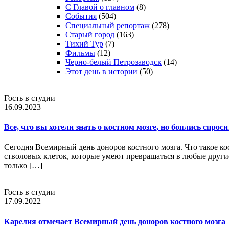
С Главой о главном
(8)
События
(504)
Специальный репортаж
(278)
Старый город
(163)
Тихий Тур
(7)
Фильмы
(12)
Черно-белый Петрозаводск
(14)
Этот день в истории
(50)
Гость в студии
16.09.2023
Все, что вы хотели знать о костном мозге, но боялись спроси
Сегодня Всемирный день доноров костного мозга. Что такое кос
стволовых клеток, которые умеют превращаться в любые други
только […]
Гость в студии
17.09.2022
Карелия отмечает Всемирный день доноров костного мозга