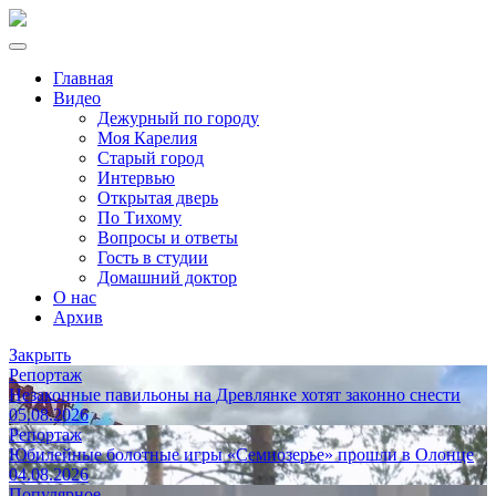
Главная
Видео
Дежурный по городу
Моя Карелия
Старый город
Интервью
Открытая дверь
По Тихому
Вопросы и ответы
Гость в студии
Домашний доктор
О нас
Архив
Закрыть
Репортаж
Незаконные павильоны на Древлянке хотят законно снести
05.08.2026
Репортаж
Юбилейные болотные игры «Семиозерье» прошли в Олонце
04.08.2026
Популярное