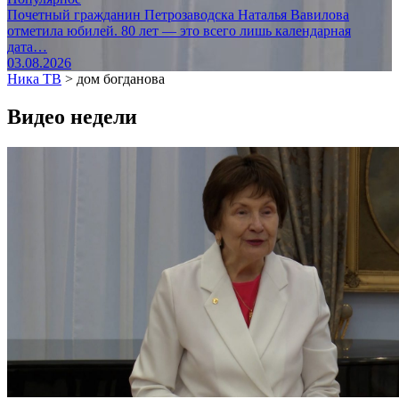
Почетный гражданин Петрозаводска Наталья Вавилова
отметила юбилей. 80 лет — это всего лишь календарная
дата…
03.08.2026
Ника ТВ
>
дом богданова
Видео недели