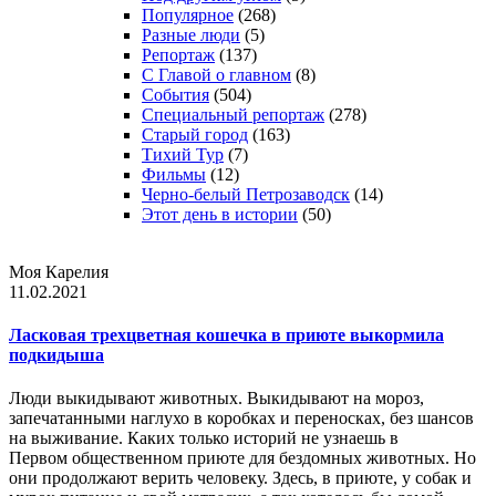
Популярное
(268)
Разные люди
(5)
Репортаж
(137)
С Главой о главном
(8)
События
(504)
Специальный репортаж
(278)
Старый город
(163)
Тихий Тур
(7)
Фильмы
(12)
Черно-белый Петрозаводск
(14)
Этот день в истории
(50)
Моя Карелия
11.02.2021
Ласковая трехцветная кошечка в приюте выкормила
подкидыша
Люди выкидывают животных. Выкидывают на мороз,
запечатанными наглухо в коробках и переносках, без шансов
на выживание. Каких только историй не узнаешь в
Первом общественном приюте для бездомных животных. Но
они продолжают верить человеку. Здесь, в приюте, у собак и