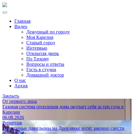
Главная
Видео
Дежурный по городу
Моя Карелия
Старый город
Интервью
Открытая дверь
По Тихому
Вопросы и ответы
Гость в студии
Домашний доктор
О нас
Архив
Закрыть
От первого лица
Газовая система отопления дома окупает себя за три года в
Карелии
06.08.2026
Репортаж
Незаконные павильоны на Древлянке хотят законно снести
05.08.2026