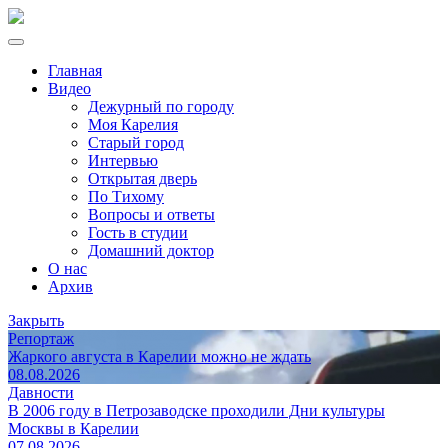
Главная
Видео
Дежурный по городу
Моя Карелия
Старый город
Интервью
Открытая дверь
По Тихому
Вопросы и ответы
Гость в студии
Домашний доктор
О нас
Архив
Закрыть
Репортаж
Жаркого августа в Карелии можно не ждать
08.08.2026
Давности
В 2006 году в Петрозаводске проходили Дни культуры
Москвы в Карелии
07.08.2026