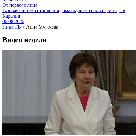
От первого лица
Газовая система отопления дома окупает себя за три года в
Карелии
06.08.2026
Ника ТВ
>
Анна Мугачева
Видео недели