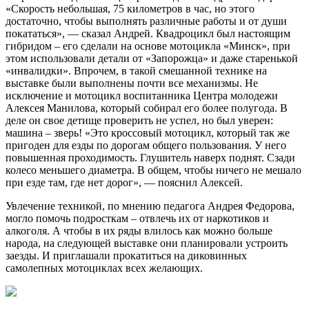
«Скорость небольшая, 75 километров в час, но этого
достаточно, чтобы выполнять различные работы и от души
покататься», — сказал Андрей. Квадроцикл был настоящим
гибридом – его сделали на основе мотоцикла «Минск», при
этом использовали детали от «Запорожца» и даже старенькой
«инвалидки». Впрочем, в такой смешанной технике на
выставке были выполнены почти все механизмы. Не
исключение и мотоцикл воспитанника Центра молодежи
Алексея Манилова, который собирал его более полугода. В
деле он свое детище проверить не успел, но был уверен:
машина – зверь! «Это кроссовый мотоцикл, который так же
пригоден для езды по дорогам общего пользования. У него
повышенная проходимость. Глушитель наверх поднят. Сзади
колесо меньшего диаметра. В общем, чтобы ничего не мешало
при езде там, где нет дорог», — пояснил Алексей.
Увлечение техникой, по мнению педагога Андрея Федорова,
могло помочь подросткам – отвлечь их от наркотиков и
алкоголя. А чтобы в их ряды влилось как можно больше
народа, на следующей выставке они планировали устроить
заезды. И приглашали прокатиться на диковинных
самолепных мотоциклах всех желающих.