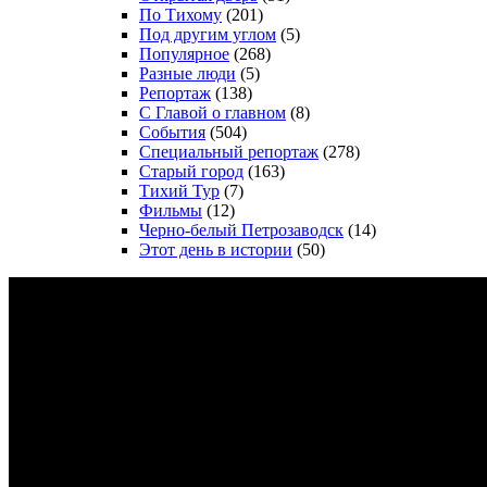
По Тихому
(201)
Под другим углом
(5)
Популярное
(268)
Разные люди
(5)
Репортаж
(138)
С Главой о главном
(8)
События
(504)
Специальный репортаж
(278)
Старый город
(163)
Тихий Тур
(7)
Фильмы
(12)
Черно-белый Петрозаводск
(14)
Этот день в истории
(50)