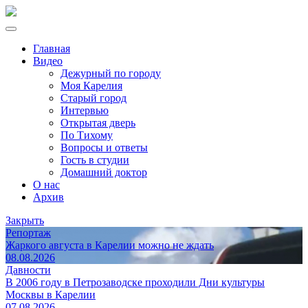
Главная
Видео
Дежурный по городу
Моя Карелия
Старый город
Интервью
Открытая дверь
По Тихому
Вопросы и ответы
Гость в студии
Домашний доктор
О нас
Архив
Закрыть
Репортаж
Жаркого августа в Карелии можно не ждать
08.08.2026
Давности
В 2006 году в Петрозаводске проходили Дни культуры
Москвы в Карелии
07.08.2026