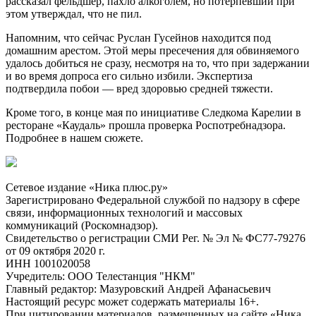
рассказал фельдшер, пахло алкоголем, но потерпевший при
этом утверждал, что не пил.
Напомним, что сейчас Руслан Гусейнов находится под
домашним арестом. Этой меры пресечения для обвиняемого
удалось добиться не сразу, несмотря на то, что при задержании
и во время допроса его сильно избили. Экспертиза
подтвердила побои — вред здоровью средней тяжести.
Кроме того, в конце мая по инициативе Следкома Карелии в
ресторане «Каудаль» прошла проверка Роспотребнадзора.
Подробнее в нашем сюжете.
Сетевое издание «Ника плюс.ру»
Зарегистрировано Федеральной службой по надзору в сфере
связи, информационных технологий и массовых
коммуникаций (Роскомнадзор).
Свидетельство о регистрации СМИ Рег. № Эл № ФС77-79276
от 09 октября 2020 г.
ИНН 1001020058
Учредитель: ООО Телестанция "НКМ"
Главный редактор: Мазуровский Андрей Афанасьевич
Настоящий ресурс может содержать материалы 16+.
При цитировании материалов, размещенных на сайте «Ника