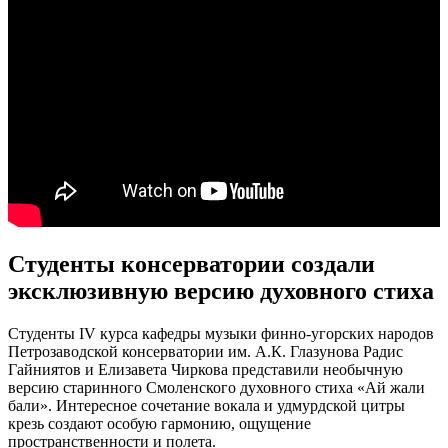
Студенты консерватории создали
эксклюзивную версию духовного стиха
Студенты IV курса кафедры музыки финно-угорских народов
Петрозаводской консерватории им. А.К. Глазунова Радис
Гайниятов и Елизавета Чиркова представили необычную
версию старинного Смоленского духовного стиха «Ай жали
бали». Интересное сочетание вокала и удмурдской цитры
крезь создают особую гармонию, ощущение
пространственности и полета.