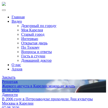
Главная
Видео
Дежурный по городу
Моя Карелия
Старый город
Интервью
Открытая дверь
По Тихому
Вопросы и ответы
Гость в студии
Домашний доктор
О нас
Архив
Закрыть
Репортаж
Жаркого августа в Карелии можно не ждать
08.08.2026
Давности
В 2006 году в Петрозаводске проходили Дни культуры
Москвы в Карелии
07.08.2026