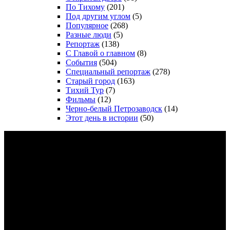
По Тихому
(201)
Под другим углом
(5)
Популярное
(268)
Разные люди
(5)
Репортаж
(138)
С Главой о главном
(8)
События
(504)
Специальный репортаж
(278)
Старый город
(163)
Тихий Тур
(7)
Фильмы
(12)
Черно-белый Петрозаводск
(14)
Этот день в истории
(50)