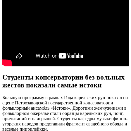
Студенты консерватории без вольных
жестов показали самые истоки
Большую программу в рамках Года карельских рун показал на
сцене Петрозаводской государственной консерватории
фольклорный ансамбль «Истоки». Дорогими жемчужинами в
фольклорном ожерелье стали образцы карельских рун, йойг,
причитаний и наигрышей. Студенты кафедры музыки финно-
угорских народов представили фрагмент свадебного обряда и
веселые пиирилейкки.