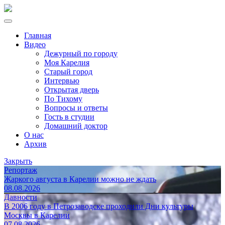
Главная
Видео
Дежурный по городу
Моя Карелия
Старый город
Интервью
Открытая дверь
По Тихому
Вопросы и ответы
Гость в студии
Домашний доктор
О нас
Архив
Закрыть
Репортаж
Жаркого августа в Карелии можно не ждать
08.08.2026
Давности
В 2006 году в Петрозаводске проходили Дни культуры
Москвы в Карелии
07.08.2026