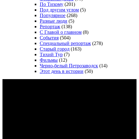
По Тихому
(201)
Под другим углом
(5)
Популярное
(268)
Разные люди
(5)
Репортаж
(138)
С Главой о главном
(8)
События
(504)
Специальный репортаж
(278)
Старый город
(163)
Тихий Тур
(7)
Фильмы
(12)
Черно-белый Петрозаводск
(14)
Этот день в истории
(50)