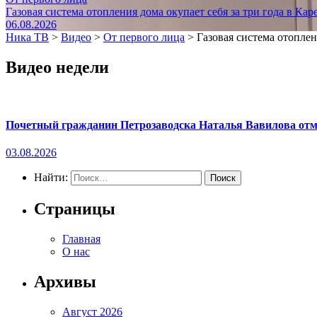
Газовая система отопления дома окупает себя за три года в Кар
06.08.2026
Ника ТВ
>
Видео
>
От первого лица
>
Газовая система отоплен
Видео недели
Почетный гражданин Петрозаводска Наталья Вавилова отме
03.08.2026
Найти:
Страницы
Главная
О нас
Архивы
Август 2026