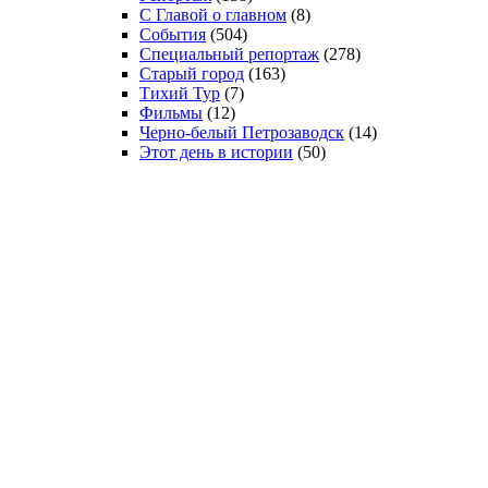
С Главой о главном
(8)
События
(504)
Специальный репортаж
(278)
Старый город
(163)
Тихий Тур
(7)
Фильмы
(12)
Черно-белый Петрозаводск
(14)
Этот день в истории
(50)