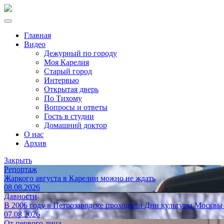
Главная
Видео
Дежурный по городу
Моя Карелия
Старый город
Интервью
Открытая дверь
По Тихому
Вопросы и ответы
Гость в студии
Домашний доктор
О нас
Архив
Закрыть
Репортаж
Жаркого августа в Карелии можно не ждать
08.08.2026
Давности
В 2006 году в Петрозаводске проходили Дни культуры Москвы
07.08.2026
От первого лица