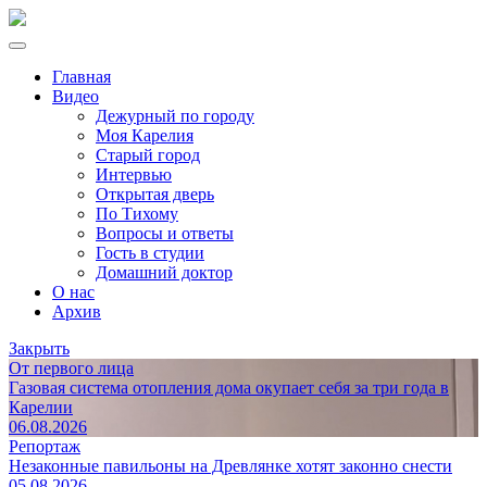
Главная
Видео
Дежурный по городу
Моя Карелия
Старый город
Интервью
Открытая дверь
По Тихому
Вопросы и ответы
Гость в студии
Домашний доктор
О нас
Архив
Закрыть
От первого лица
Газовая система отопления дома окупает себя за три года в
Карелии
06.08.2026
Репортаж
Незаконные павильоны на Древлянке хотят законно снести
05.08.2026