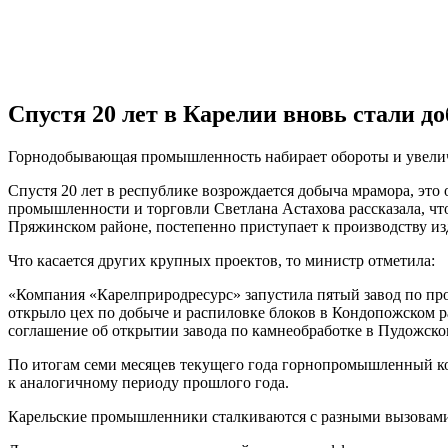
Спустя 20 лет в Карелии вновь стали д
Горнодобывающая промышленность набирает обороты и увели
Спустя 20 лет в республике возрождается добыча мрамора, это 
промышленности и торговли Светлана Астахова рассказала, чт
Пряжинском районе, постепенно приступает к производству из
Что касается других крупных проектов, то министр отметила:
«Компания «Карелприродресурс» запустила пятый завод по пр
открыло цех по добыче и распиловке блоков в Кондопожском 
соглашение об открытии завода по камнеобработке в Пудожско
По итогам семи месяцев текущего года горнопромышленный ко
к аналогичному периоду прошлого года.
Карельские промышленники сталкиваются с разными вызовами вр