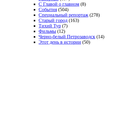
С Главой о главном
(8)
События
(504)
Специальный репортаж
(278)
Старый город
(163)
Тихий Тур
(7)
Фильмы
(12)
Черно-белый Петрозаводск
(14)
Этот день в истории
(50)