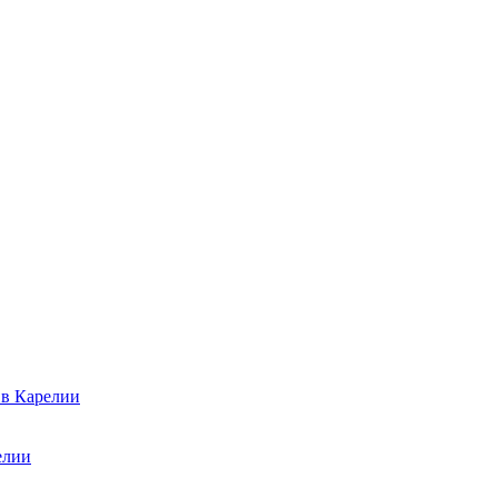
 в Карелии
елии