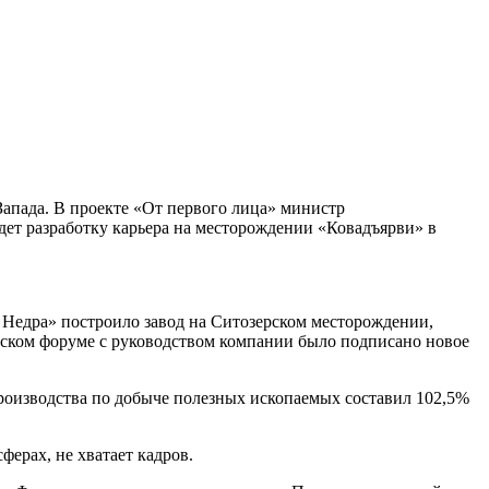
-Запада. В проекте «От первого лица» министр
дет разработку карьера на месторождении «Ковадъярви» в
 Недра» построило завод на Ситозерском месторождении,
еском форуме с руководством компании было подписано новое
роизводства по добыче полезных ископаемых составил 102,5%
ерах, не хватает кадров.