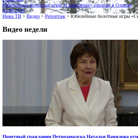
Юбилейные болотные игры «Семиозерье» прошли в Олонце
04.08.2026
Ника ТВ
>
Видео
>
Репортаж
>
Юбилейные болотные игры «Се
Видео недели
Почетный гражданин Петрозаводска Наталья Вавилова отме