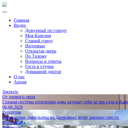
Главная
Видео
Дежурный по городу
Моя Карелия
Старый город
Интервью
Открытая дверь
По Тихому
Вопросы и ответы
Гость в студии
Домашний доктор
О нас
Архив
Закрыть
От первого лица
Газовая система отопления дома окупает себя за три года в Кар
06.08.2026
Репортаж
Незаконные павильоны на Древлянке хотят законно снести
05.08.2026
Репортаж