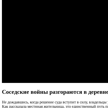
Соседские войны разгораются в деревн
Не дождавшись, когда решение суда вступит в силу, владельцы
Как рассказала местнная жительница, это единственный путь про