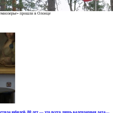
миозерье» прошли в Олонце
тила юбилей. 80 лет — это всего лишь календарная дата…