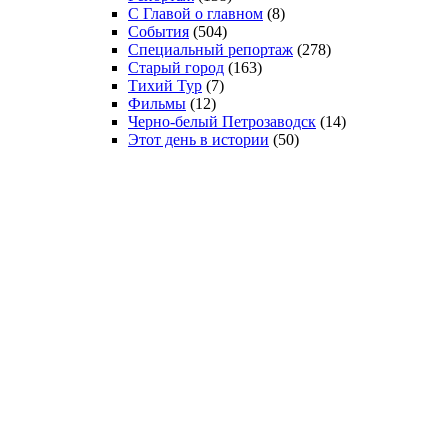
С Главой о главном
(8)
События
(504)
Специальный репортаж
(278)
Старый город
(163)
Тихий Тур
(7)
Фильмы
(12)
Черно-белый Петрозаводск
(14)
Этот день в истории
(50)