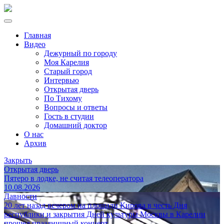
Главная
Видео
Дежурный по городу
Моя Карелия
Старый город
Интервью
Открытая дверь
По Тихому
Вопросы и ответы
Гость в студии
Домашний доктор
О нас
Архив
Закрыть
Открытая дверь
Пятеро в лодке, не считая телеоператора
10.08.2026
Давности
20 лет назад вечером на площади Кирова в честь Дня
республики и закрытия Дней культуры Москвы в Карелии
прошел праздничный концерт