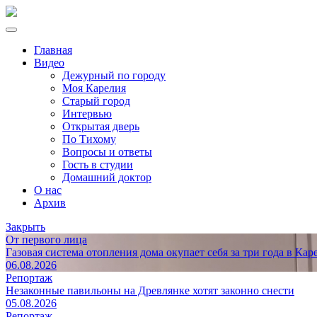
Главная
Видео
Дежурный по городу
Моя Карелия
Старый город
Интервью
Открытая дверь
По Тихому
Вопросы и ответы
Гость в студии
Домашний доктор
О нас
Архив
Закрыть
От первого лица
Газовая система отопления дома окупает себя за три года в Кар
06.08.2026
Репортаж
Незаконные павильоны на Древлянке хотят законно снести
05.08.2026
Репортаж