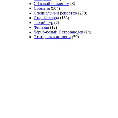
С Главой о главном
(8)
События
(504)
Специальный репортаж
(278)
Старый город
(163)
Тихий Тур
(7)
Фильмы
(12)
Черно-белый Петрозаводск
(14)
Этот день в истории
(50)