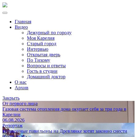
Главная
Видео
Дежурный по городу
Моя Карелия
Старый город
Интервью
Открытая дверь
По Тихому
Вопросы и ответы
Гость в студии
Домашний доктор
О нас
Архив
Закрыть
От первого лица
Газовая система отопления дома окупает себя за три года в
Карелии
06.08.2026
Репортаж
Незаконные павильоны на Древлянке хотят законно снести
05.08.2026