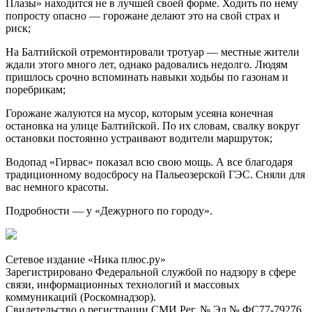
Плазы» находится не в лучшей своей форме. Ходить по нему
попросту опасно — горожане делают это на свой страх и
риск;
На Балтийской отремонтировали тротуар — местные жители
ждали этого много лет, однако радовались недолго. Людям
пришлось срочно вспоминать навыки ходьбы по газонам и
поребрикам;
Горожане жалуются на мусор, которым усеяна конечная
остановка на улице Балтийской. По их словам, свалку вокруг
остановки постоянно устраивают водители маршруток;
Водопад «Гирвас» показал всю свою мощь. А все благодаря
традиционному водосбросу на Пальеозерской ГЭС. Сняли для
вас немного красоты.
Подробности — у «Дежурного по городу».
Сетевое издание «Ника плюс.ру»
Зарегистрировано Федеральной службой по надзору в сфере
связи, информационных технологий и массовых
коммуникаций (Роскомнадзор).
Свидетельство о регистрации СМИ Рег. № Эл № ФС77-79276