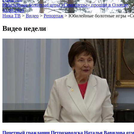
Юбилейные болотные игры «Семиозерье» прошли в Олонце
04.08.2026
Ника ТВ
>
Видео
>
Репортаж
>
Юбилейные болотные игры «Се
Видео недели
Почетный гражданин Петрозаводска Наталья Вавилова отме