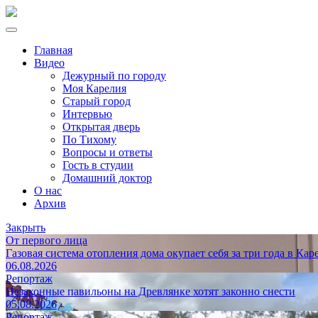
Главная
Видео
Дежурный по городу
Моя Карелия
Старый город
Интервью
Открытая дверь
По Тихому
Вопросы и ответы
Гость в студии
Домашний доктор
О нас
Архив
Закрыть
От первого лица
Газовая система отопления дома окупает себя за три года в Кар
06.08.2026
Репортаж
Незаконные павильоны на Древлянке хотят законно снести
05.08.2026
Репортаж