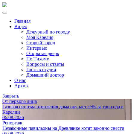
Главная
Видео
Дежурный по городу
Моя Карелия
Старый город
Интервью
Открытая дверь
По Тихому
Вопросы и ответы
Гость в студии
Домашний доктор
О нас
Архив
Закрыть
От первого лица
Газовая система отопления дома окупает себя за три года в
Карелии
06.08.2026
Репортаж
Незаконные павильоны на Древлянке хотят законно снести
05.08.2026