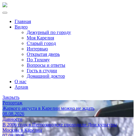
Главная
Видео
Дежурный по городу
Моя Карелия
Старый город
Интервью
Открытая дверь
По Тихому
Вопросы и ответы
Гость в студии
Домашний доктор
О нас
Архив
Закрыть
Репортаж
Жаркого августа в Карелии можно не ждать
08.08.2026
Давности
В 2006 году в Петрозаводске проходили Дни культуры
Москвы в Карелии
07.08.2026