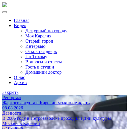
Главная
Видео
Дежурный по городу
Моя Карелия
Старый город
Интервью
Открытая дверь
По Тихому
Вопросы и ответы
Гость в студии
Домашний доктор
О нас
Архив
Закрыть
Репортаж
Жаркого августа в Карелии можно не ждать
08.08.2026
Давности
В 2006 году в Петрозаводске проходили Дни культуры
Москвы в Карелии
07.08.2026