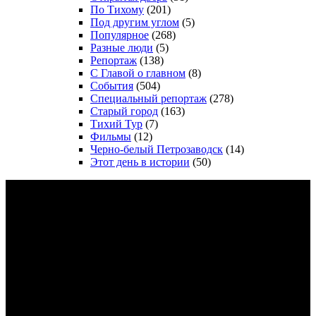
По Тихому
(201)
Под другим углом
(5)
Популярное
(268)
Разные люди
(5)
Репортаж
(138)
С Главой о главном
(8)
События
(504)
Специальный репортаж
(278)
Старый город
(163)
Тихий Тур
(7)
Фильмы
(12)
Черно-белый Петрозаводск
(14)
Этот день в истории
(50)