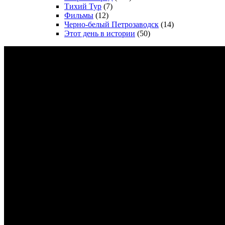
Тихий Тур
(7)
Фильмы
(12)
Черно-белый Петрозаводск
(14)
Этот день в истории
(50)