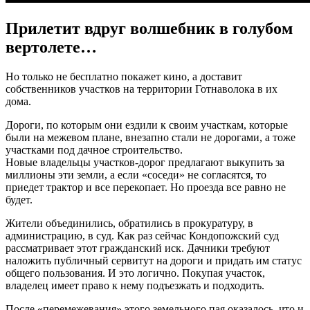
Прилетит вдруг волшебник в голубом
вертолете…
Но только не бесплатно покажет кино, а доставит
собственников участков на территории Готнаволока в их
дома.
Дороги, по которым они ездили к своим участкам, которые
были на межевом плане, внезапно стали не дорогами, а тоже
участками под дачное строительство.
Новые владельцы участков-дорог предлагают выкупить за
миллионы эти земли, а если «соседи» не согласятся, то
приедет трактор и все перекопает. Но проезда все равно не
будет.
Жители объединились, обратились в прокуратуру, в
администрацию, в суд. Как раз сейчас Кондопожский суд
рассматривает этот гражданский иск. Дачники требуют
наложить публичный сервитут на дороги и придать им статус
общего пользования. И это логично. Покупая участок,
владелец имеет право к нему подъезжать и подходить.
После «перемежевания» этого земельного пая оказалось, что и