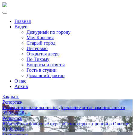
Главная
Видео
Дежурный по городу
Моя Карелия
Старый город
Интервью
Открытая дверь
По Тихому
Вопросы и ответы
Гость в студии
Домашний доктор
О нас
Архив
Закрыть
Репортаж
Незаконные павильоны на Древлянке хотят законно снести
05.08.2026
Репортаж
Юбилейные болотные игры «Семиозерье» прошли в Олонце
04.08.2026
Популярное