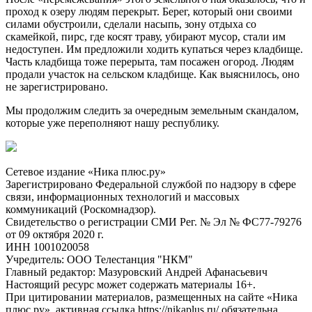
проход к озеру людям перекрыт. Берег, который они своими
силами обустроили, сделали насыпь, зону отдыха со
скамейкой, пирс, где косят траву, убирают мусор, стали им
недоступен. Им предложили ходить купаться через кладбище.
Часть кладбища тоже перерыта, там посажен огород. Людям
продали участок на сельском кладбище. Как выяснилось, оно
не зарегистрировано.
Мы продолжим следить за очередным земельным скандалом,
которые уже переполняют нашу республику.
Сетевое издание «Ника плюс.ру»
Зарегистрировано Федеральной службой по надзору в сфере
связи, информационных технологий и массовых
коммуникаций (Роскомнадзор).
Свидетельство о регистрации СМИ Рег. № Эл № ФС77-79276
от 09 октября 2020 г.
ИНН 1001020058
Учредитель: ООО Телестанция "НКМ"
Главный редактор: Мазуровский Андрей Афанасьевич
Настоящий ресурс может содержать материалы 16+.
При цитировании материалов, размещенных на сайте «Ника
плюс.ру», активная ссылка https://nikaplus.ru/ обязательна.