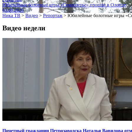
Юбилейные болотные игры «Семиозерье» прошли в Олонце
04.08.2026
Ника ТВ
>
Видео
>
Репортаж
>
Юбилейные болотные игры «Се
Видео недели
Почетный гражданин Петрозаводска Наталья Вавилова отме