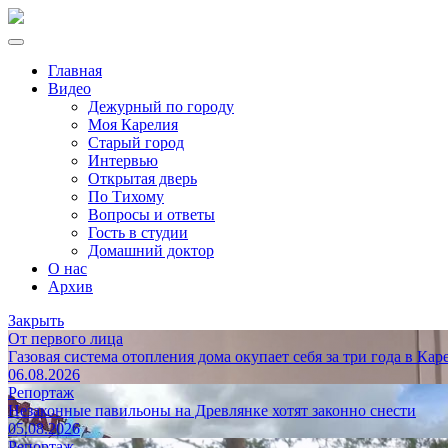
Главная
Видео
Дежурный по городу
Моя Карелия
Старый город
Интервью
Открытая дверь
По Тихому
Вопросы и ответы
Гость в студии
Домашний доктор
О нас
Архив
Закрыть
От первого лица
Газовая система отопления дома окупает себя за три года в Кар
06.08.2026
Репортаж
Незаконные павильоны на Древлянке хотят законно снести
05.08.2026
Репортаж