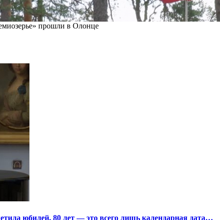
миозерье» прошли в Олонце
тила юбилей. 80 лет — это всего лишь календарная дата…