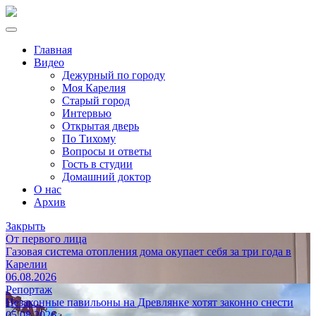
Главная
Видео
Дежурный по городу
Моя Карелия
Старый город
Интервью
Открытая дверь
По Тихому
Вопросы и ответы
Гость в студии
Домашний доктор
О нас
Архив
Закрыть
От первого лица
Газовая система отопления дома окупает себя за три года в
Карелии
06.08.2026
Репортаж
Незаконные павильоны на Древлянке хотят законно снести
05.08.2026