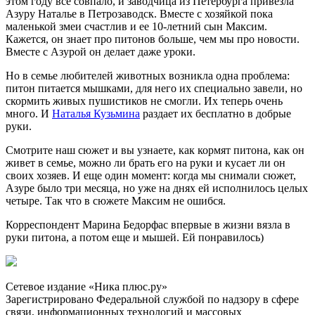
этом году все совпало, и заводчица из Петербурга привезла
Азуру Наталье в Петрозаводск. Вместе с хозяйкой пока
маленькой змеи счастлив и ее 10-летний сын Максим.
Кажется, он знает про питонов больше, чем мы про новости.
Вместе с Азурой он делает даже уроки.
Но в семье любителей животных возникла одна проблема:
питон питается мышками, для него их специально завели, но
скормить живых пушистиков не смогли. Их теперь очень
много. И
Наталья Кузьмина
раздает их бесплатно в добрые
руки.
Смотрите наш сюжет и вы узнаете, как кормят питона, как он
живет в семье, можно ли брать его на руки и кусает ли он
своих хозяев. И еще один момент: когда мы снимали сюжет,
Азуре было три месяца, но уже на днях ей исполнилось целых
четыре. Так что в сюжете Максим не ошибся.
Корреспондент Марина Бедорфас впервые в жизни вязла в
руки питона, а потом еще и мышей. Ей понравилось)
Сетевое издание «Ника плюс.ру»
Зарегистрировано Федеральной службой по надзору в сфере
связи, информационных технологий и массовых