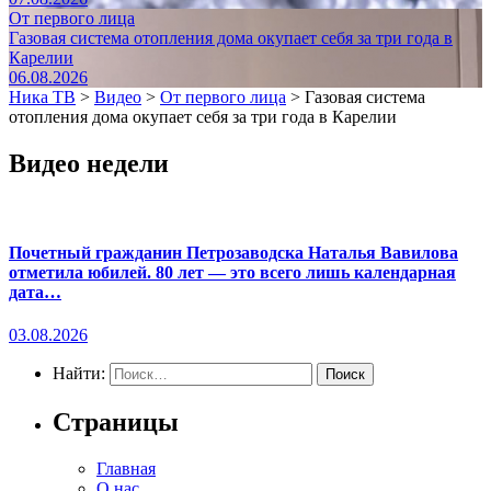
От первого лица
Газовая система отопления дома окупает себя за три года в
Карелии
06.08.2026
Ника ТВ
>
Видео
>
От первого лица
>
Газовая система
отопления дома окупает себя за три года в Карелии
Видео недели
Почетный гражданин Петрозаводска Наталья Вавилова
отметила юбилей. 80 лет — это всего лишь календарная
дата…
03.08.2026
Найти:
Страницы
Главная
О нас