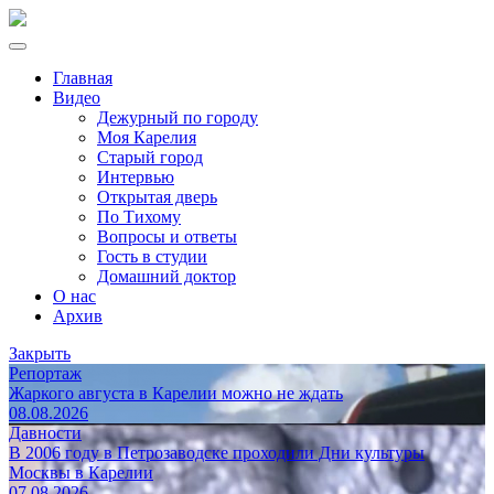
Главная
Видео
Дежурный по городу
Моя Карелия
Старый город
Интервью
Открытая дверь
По Тихому
Вопросы и ответы
Гость в студии
Домашний доктор
О нас
Архив
Закрыть
Репортаж
Жаркого августа в Карелии можно не ждать
08.08.2026
Давности
В 2006 году в Петрозаводске проходили Дни культуры
Москвы в Карелии
07.08.2026