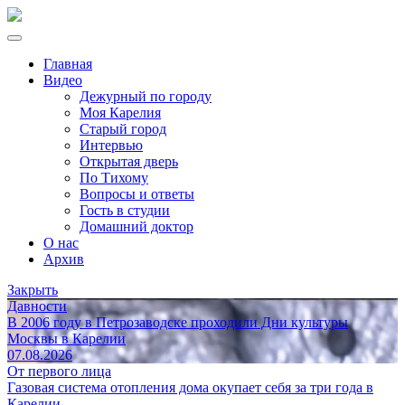
Главная
Видео
Дежурный по городу
Моя Карелия
Старый город
Интервью
Открытая дверь
По Тихому
Вопросы и ответы
Гость в студии
Домашний доктор
О нас
Архив
Закрыть
Давности
В 2006 году в Петрозаводске проходили Дни культуры
Москвы в Карелии
07.08.2026
От первого лица
Газовая система отопления дома окупает себя за три года в
Карелии