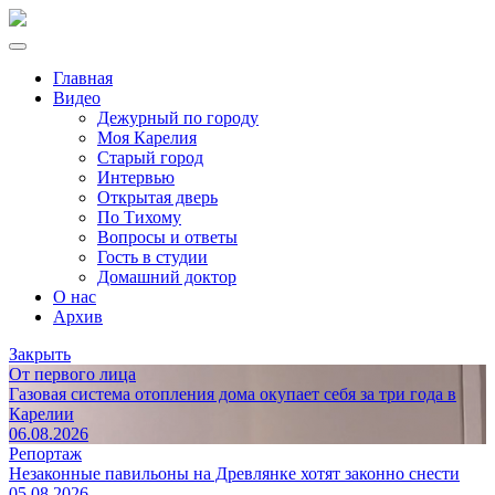
Главная
Видео
Дежурный по городу
Моя Карелия
Старый город
Интервью
Открытая дверь
По Тихому
Вопросы и ответы
Гость в студии
Домашний доктор
О нас
Архив
Закрыть
От первого лица
Газовая система отопления дома окупает себя за три года в
Карелии
06.08.2026
Репортаж
Незаконные павильоны на Древлянке хотят законно снести
05.08.2026