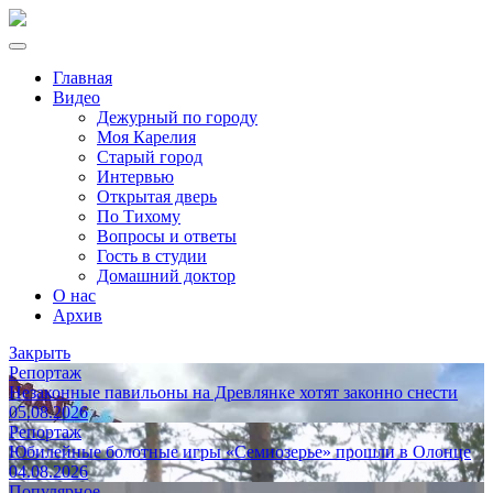
Главная
Видео
Дежурный по городу
Моя Карелия
Старый город
Интервью
Открытая дверь
По Тихому
Вопросы и ответы
Гость в студии
Домашний доктор
О нас
Архив
Закрыть
Репортаж
Незаконные павильоны на Древлянке хотят законно снести
05.08.2026
Репортаж
Юбилейные болотные игры «Семиозерье» прошли в Олонце
04.08.2026
Популярное