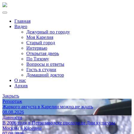
Главная
Видео
Дежурный по городу
Моя Карелия
Старый город
Интервью
Открытая дверь
По Тихому
Вопросы и ответы
Гость в студии
Домашний доктор
О нас
Архив
Закрыть
Репортаж
Жаркого августа в Карелии можно не ждать
08.08.2026
Давности
В 2006 году в Петрозаводске проходили Дни культуры
Москвы в Карелии
07.08.2026