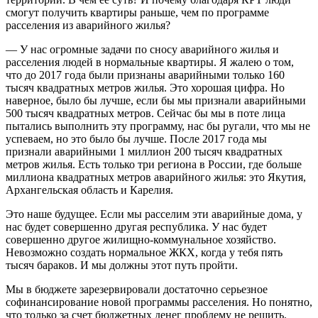
смогут получить квартиры раньше, чем по программе
расселения из аварийного жилья?
— У нас огромные задачи по сносу аварийного жилья и
расселения людей в нормальные квартиры. Я жалею о том,
что до 2017 года были признаны аварийными только 160
тысяч квадратных метров жилья. Это хорошая цифра. Но
наверное, было бы лучше, если бы мы признали аварийными
500 тысяч квадратных метров. Сейчас бы мы в поте лица
пытались выполнить эту программу, нас бы ругали, что мы не
успеваем, но это было бы лучше. После 2017 года мы
признали аварийными 1 миллион 200 тысяч квадратных
метров жилья. Есть только три региона в России, где больше
миллиона квадратных метров аварийного жилья: это Якутия,
Архангельская область и Карелия.
Это наше будущее. Если мы расселим эти аварийные дома, у
нас будет совершенно другая республика. У нас будет
совершенно другое жилищно-коммунальное хозяйство.
Невозможно создать нормальное ЖКХ, когда у тебя пять
тысяч бараков. И мы должны этот путь пройти.
Мы в бюджете зарезервировали достаточно серьезное
софинансирование новой программы расселения. Но понятно,
что только за счет бюджетных денег проблему не решить.