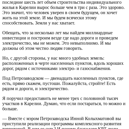
последние шесть лет объем строительства индивидуального
жилья в Карелии вырос больше чем в три с раза. Это здорово.
Это значит, что человек уверен в своем будущем, он хочет
жить на этой земле. И мы будем всячески этому
способствовать. Земли у нас хватает.
Обещать, что за несколько лет мы найдем миллиардные
инвестиции и построим везде где надо дороги и проведем
электричество, мы не можем. Это невыполнимо. И мы
должны об этом честно людям говорить.
Но, с другой стороны, у нас много удобных земель:
расположенных в черте населенных пунктов, вдоль хороших
дорог, рядом с источниками электро- и газоснабжения.
Под Петрозаводском — двенадцать населенных пунктов, где
есть, прямо скажем, пустоши. Пожалуйста, стройте! Есть
рядом и дороги, и электричество.
Я поручил предоставить не менее трех с половиной тысяч
участков в Карелии. Думаю, что если постараться, то можно и
больше.
— Вместе с мэром Петрозаводска Инной Колыхматовой вы
приступили реализации программы комплексного развития
территорий. В чем ее суть? И почему благодаря КРТ люди