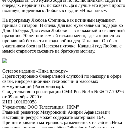
ее оформлять. Это нужно ходить по поликлиникам, сидеть в
очередях, нервничать, психовать. Да я лучше это время просто
поживу», поделилась Любовь в студии «Ника плюс».
На программу Любовь Степина, как истинный музыкант,
пришла с гитарой. И спела. Для вас музыкальный подарок ко
Дню Победы. Для семьи Любови — это важный и священный
праздник. 70 лет они семьей искали место, где захоронен их
пропавший без вести в годы войны дед. И нашли. Он был
участником боев на Невском пяточке. Каждый год Любовь с
мамой стараются съездить на братскую могилу.
Сетевое издание «Ника плюс.ру»
Зарегистрировано Федеральной службой по надзору в сфере
связи, информационных технологий и массовых
коммуникаций (Роскомнадзор).
Свидетельство о регистрации СМИ Рег. № Эл № ФС77-79276
от 09 октября 2020 г.
ИНН 1001020058
Учредитель: ООО Телестанция "НКМ"
Главный редактор: Мазуровский Андрей Афанасьевич
Настоящий ресурс может содержать материалы 16+.
При цитировании материалов, размещенных на сайте «Ника
плюс.ру», активная ссылка https://nikaplus.ru/ обязательна.