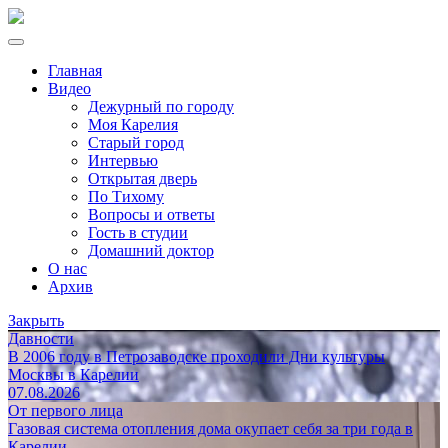
Главная
Видео
Дежурный по городу
Моя Карелия
Старый город
Интервью
Открытая дверь
По Тихому
Вопросы и ответы
Гость в студии
Домашний доктор
О нас
Архив
Закрыть
Давности
В 2006 году в Петрозаводске проходили Дни культуры
Москвы в Карелии
07.08.2026
От первого лица
Газовая система отопления дома окупает себя за три года в
Карелии