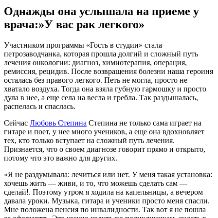
Однажды она услышала на приеме у
врача:»У вас рак легкого»
Участником программы «Гость в студии» стала
петрозаводчанка, которая прошла долгий и сложный путь
лечения онкологии: диагноз, химиотерапия, операция,
ремиссия, рецидив. После возвращения болезни наша героиня
осталась без правого легкого. Петь не могла, просто не
хватало воздуха. Тогда она взяла губную гармошку и просто
дула в нее, а еще села на весла и гребла. Так раздышалась,
распелась и спаслась.
Сейчас
Любовь Степина
Степина не только сама играет на
гитаре и поет, у нее много учеников, а еще она вдохновляет
тех, кто только вступает на сложный путь лечения.
Признается, что о своем диагнозе говорит прямо и открыто,
потому что это важно для других.
«Я не раздумывала: лечиться или нет. У меня такая установка:
хочешь жить — живи, и то, что можешь сделать сам —
сделай!. Поэтому утром я ходила на капельницы, а вечером
давала уроки. Музыка, гитара и ученики просто меня спасли.
Мне положена пенсия по инвалидности. Так вот я не пошла