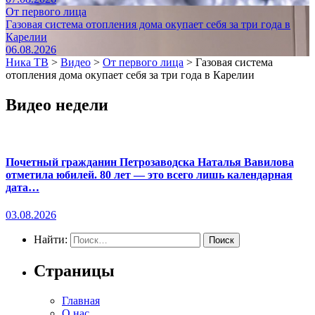
От первого лица
Газовая система отопления дома окупает себя за три года в
Карелии
06.08.2026
Ника ТВ
>
Видео
>
От первого лица
>
Газовая система
отопления дома окупает себя за три года в Карелии
Видео недели
Почетный гражданин Петрозаводска Наталья Вавилова
отметила юбилей. 80 лет — это всего лишь календарная
дата…
03.08.2026
Найти:
Страницы
Главная
О нас