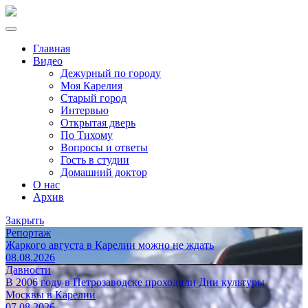
Главная
Видео
Дежурный по городу
Моя Карелия
Старый город
Интервью
Открытая дверь
По Тихому
Вопросы и ответы
Гость в студии
Домашний доктор
О нас
Архив
Закрыть
Репортаж
Жаркого августа в Карелии можно не ждать
08.08.2026
Давности
В 2006 году в Петрозаводске проходили Дни культуры
Москвы в Карелии
07.08.2026