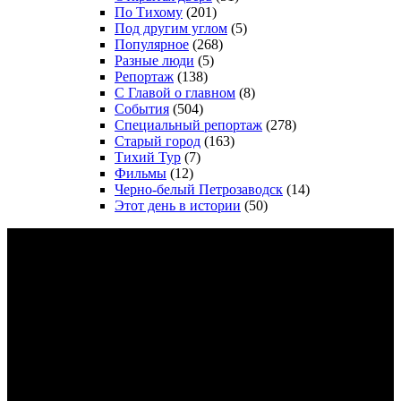
По Тихому
(201)
Под другим углом
(5)
Популярное
(268)
Разные люди
(5)
Репортаж
(138)
С Главой о главном
(8)
События
(504)
Специальный репортаж
(278)
Старый город
(163)
Тихий Тур
(7)
Фильмы
(12)
Черно-белый Петрозаводск
(14)
Этот день в истории
(50)