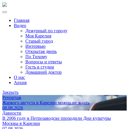
Главная
Видео
Дежурный по городу
Моя Карелия
Старый город
Интервью
Открытая дверь
По Тихому
Вопросы и ответы
Гость в студии
Домашний доктор
О нас
Архив
Закрыть
Репортаж
Жаркого августа в Карелии можно не ждать
08.08.2026
Давности
В 2006 году в Петрозаводске проходили Дни культуры
Москвы в Карелии
07.08.2026